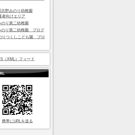
.習志野みのり幼稚園
護者向けエリア
.みのり第二幼稚園
.みのり第二幼稚園 ブログ
のりつくしこども園 ブロ
SS（XML）フィード
RL
携帯にURLを送る