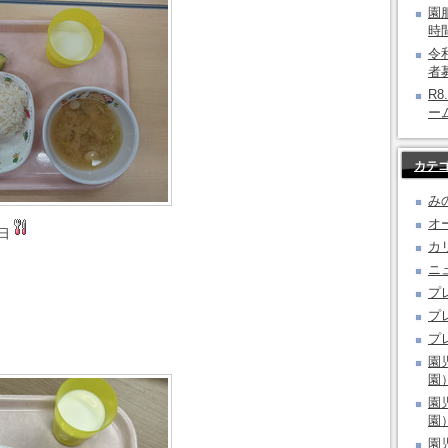
園
時
令
者
R
ー
カテ
み
オ
日
カ
ニ
プ
プ
プ
園
園
園
園
園