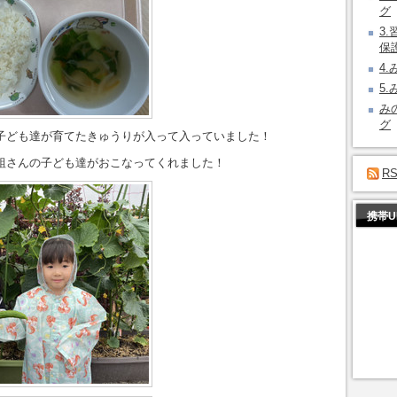
グ
3
保
4
5
み
グ
子ども達が育てたきゅうりが入って入っていました！
組さんの子ども達がおこなってくれました！
R
携帯U