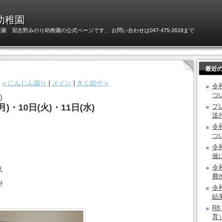
幼稚園
 習志野みのり幼稚園の公式ページです。 お問い合わせは047-475-2618まで
最近
« にんじん掘り
|
メイン
|
きく組🌱 »
令
つ
)
)・10日(火)・11日(水)
プ
送
令
つ
令
催
令
え
費
汁
令
結
R
育