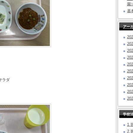
園
基
アー
20
20
20
20
20
20
20
サラダ
20
20
20
学校
1
2