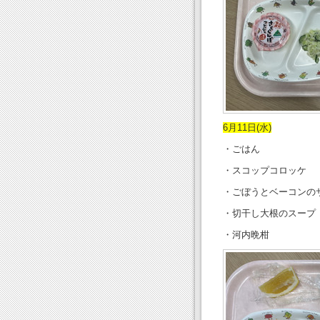
6月11日(水)
・ごはん
・スコップコロッケ
・ごぼうとベーコンの
・切干し大根のスープ
・河内晩柑