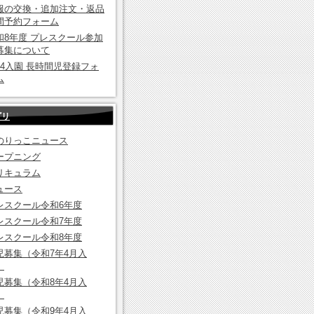
服の交換・追加注文・返品
間予約フォーム
和8年度 プレスクール参加
募集について
8.4入園 長時間児登録フォ
ム
ゴリ
のりっこニュース
ープニング
リキュラム
ュース
レスクール令和6年度
レスクール令和7年度
レスクール令和8年度
児募集（令和7年4月入
）
児募集（令和8年4月入
）
児募集（令和9年4月入