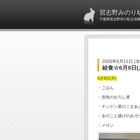
習志野みのり
千葉県習志野市の私立幼稚園
2025年6月11日 (水
給食☆6月9日(月
6月9日(月)
・ごはん
・赤魚のおろし煮
・チンゲン菜のごまあ
・きのこと揚げのみそ
・メロン